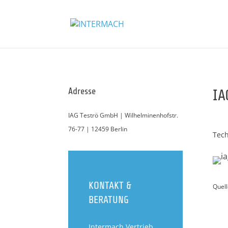
Adresse
IA
IAG Teströ GmbH | Wilhelminenhofstr.
76-77 | 12459 Berlin
Tech
KONTAKT &
Quell
BERATUNG
Intermach Vertrieb