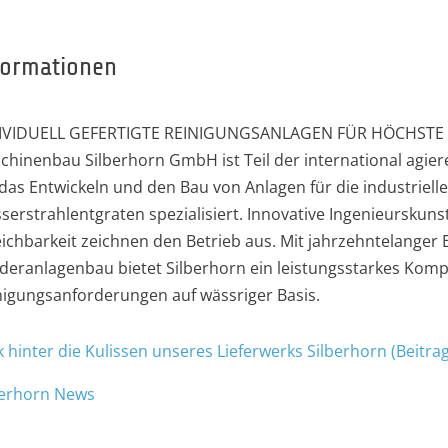
formationen
IVIDUELL GEFERTIGTE REINIGUNGSANLAGEN FÜR HÖCHSTE 
chinenbau Silberhorn GmbH ist Teil der international agie
 das Entwickeln und den Bau von Anlagen für die industriell
serstrahlentgraten spezialisiert. Innovative Ingenieurskun
eichbarkeit zeichnen den Betrieb aus. Mit jahrzehntelanger
deranlagenbau bietet Silberhorn ein leistungsstarkes Kompl
nigungsanforderungen auf wässriger Basis.
k hinter die Kulissen unseres Lieferwerks Silberhorn (Beitr
berhorn News