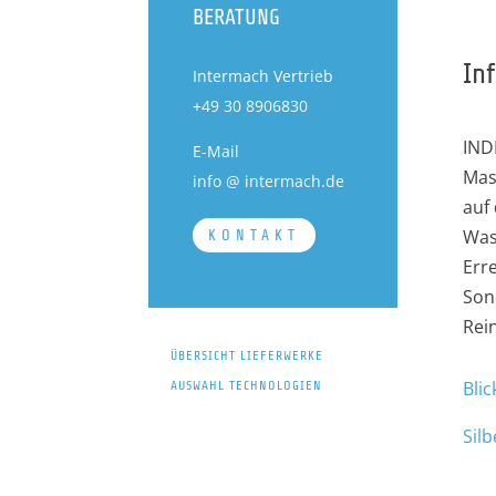
BERATUNG
In
Intermach Vertrieb
+49 30 8906830
IND
E-Mail
Mas
info @ intermach.de
auf
Was
KONTAKT
Err
Son
Rei
ÜBERSICHT LIEFERWERKE
Blic
AUSWAHL TECHNOLOGIEN
Sil