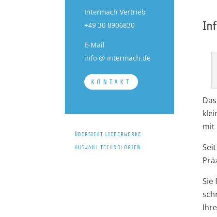
Intermach Vertrieb
In
+49 30 8906830
E-Mail
info @ intermach.de
KONTAKT
Das
kle
mit
ÜBERSICHT LIEFERWERKE
Sei
AUSWAHL TECHNOLOGIEN
Präz
Sie
sch
Ihr