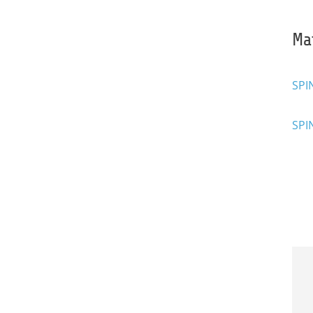
Ma
SPI
SPI